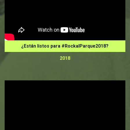
¿Están listos para #RockalParque2018?
2018