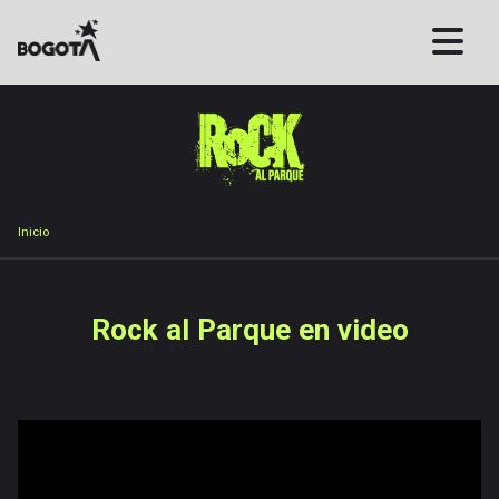
Pasar
al
contenido
principal
Sobrescribir
Inicio
enlaces
de
ayuda
Rock al Parque en video
a
la
navegación